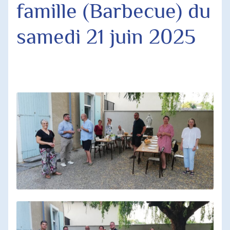
famille (Barbecue) du
Agenda Paroissial
samedi 21 juin 2025
Horaires des Messes
Jubilé 2025