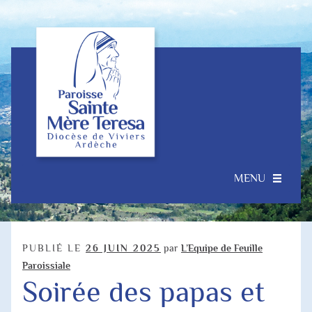
Aller
Aller
à
au
la
contenu
navigation
MENU
Accueil
Ouvrir
Notre Paroisse
PUBLIÉ LE
26 JUIN 2025
par
L’Equipe de Feuille
le
Paroissiale
menu
Soirée des papas et
Je souhaite…
enfant