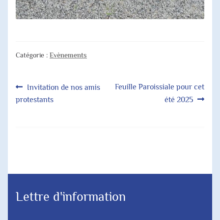
Catégorie :
Evènements
Navigation
Article
Article
Feuille Paroissiale pour cet
Invitation de nos amis
précédent :
suivant :
protestants
été 2025
de
l’article
Lettre d'information