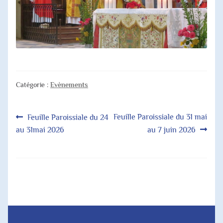
Catégorie :
Evènements
Navigation
Article
Article
Feuille Paroissiale du 31 mai
Feuille Paroissiale du 24
précédent :
suivant :
au 31mai 2026
au 7 juin 2026
de
l’article