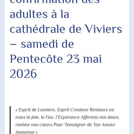
Agenda Paroissial
adultes à la
Horaires des Messes
cathédrale de Viviers
Jubilé 2025
– samedi de
Pentecôte 23 mai
2026
« Esprit de Lumière, Esprit Créateur Restaure en
nous la Joie, le Feu, l’Espérance Affermis nos âmes,
ranime nos cœurs Pour Témoigner de Ton Amour
Immense »