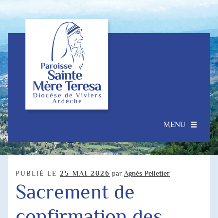
Aller
Aller
à
au
la
contenu
navigation
MENU
Accueil
Ouvrir
Notre Paroisse
PUBLIÉ LE
25 MAI 2026
par
Agnès Pelletier
le
Sacrement de
menu
Je souhaite…
enfant
confirmation des