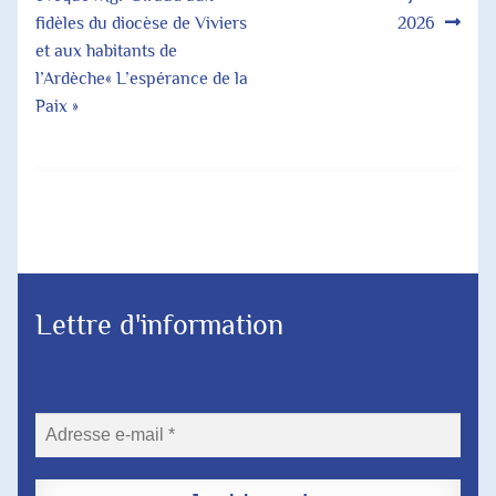
de
fidèles du diocèse de Viviers
2026
l’article
et aux habitants de
l’Ardèche« L’espérance de la
Paix »
Lettre d'information