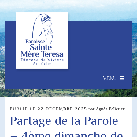
Aller
Aller
à
au
la
contenu
navigation
MENU
Accueil
Ouvrir
Notre Paroisse
PUBLIÉ LE
22 DÉCEMBRE 2025
par
Agnès Pelletier
le
Partage de la Parole
menu
Je souhaite…
enfant
– 4ème dimanche de