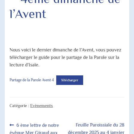
Agenda Paroissial
l’Avent
Horaires des Messes
Jubilé 2025
Nous voici le dernier dimanche de l’Avent, vous pouvez
télécharger le guide pour le partage de la Parole sur la
lecture d’Isaïe.
Partage de la Parole Avent 4
Télécharger
Catégorie :
Evènements
Navigation
Article
Article
Feuille Paroissiale du 28
6 ème lettre de notre
précédent :
suivant :
décembre 2025 au 4 janvier
évêque Mgr Giraud aux