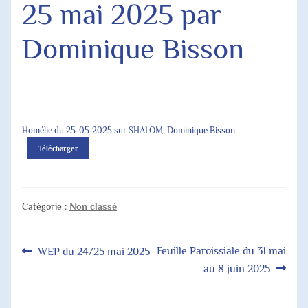
25 mai 2025 par
Agenda Paroissial
Dominique Bisson
Horaires des Messes
Jubilé 2025
Homélie du 25-05-2025 sur SHALOM, Dominique Bisson
Télécharger
Catégorie :
Non classé
Navigation
Article
Article
Feuille Paroissiale du 31 mai
WEP du 24/25 mai 2025
précédent :
suivant :
au 8 juin 2025
de
l’article