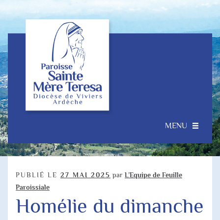
Aller
Aller
à
au
la
contenu
navigation
MENU
Accueil
Ouvrir
Notre Paroisse
PUBLIÉ LE
27 MAI 2025
par
L’Equipe de Feuille
le
Paroissiale
menu
Homélie du dimanche
Je souhaite…
enfant