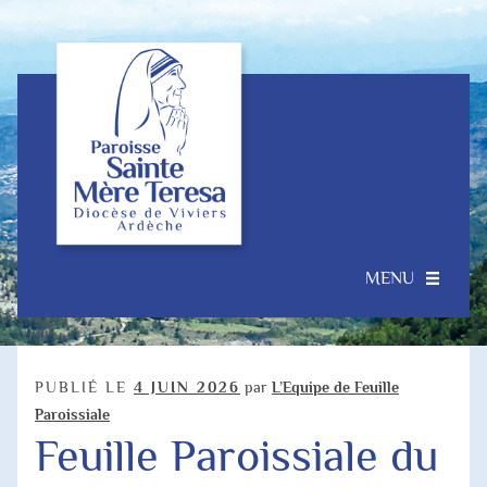
Aller
Aller
à
au
la
contenu
navigation
MENU
Accueil
Ouvrir
Notre Paroisse
PUBLIÉ LE
4 JUIN 2026
par
L’Equipe de Feuille
le
Paroissiale
menu
Feuille Paroissiale du
Je souhaite…
enfant