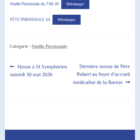
Feuille Paroissiale du 7 06 26
Télécharger
FÊTE PAROISSIALE A4
Télécharger
Catégorie :
Feuille Paroissiale
Navigation
Article
Article
Dernière messe de Père
Messe à St Symphorien
précédent :
suivant :
Robert au foyer d’accueil
samedi 30 mai 2026
de
médicalisé de la Barèze
l’article