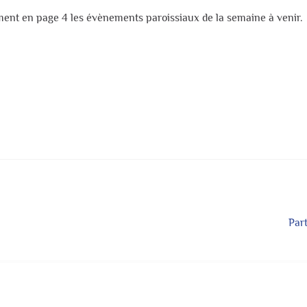
ement en page 4 les évènements paroissiaux de la semaine à venir.
Arti
Par
suiv