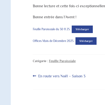
Bonne lecture et cette fois-ci exceptionnell
Bonne entrée dans l’Avent !
Feuille Paroissiale du 30 11 25
Télécharger
Offices Mois de Décembre 2025
Télécharger
Catégorie :
Feuille Paroissiale
Navigation
Article
En route vers Noël – Saison 3
précédent :
de
l’article