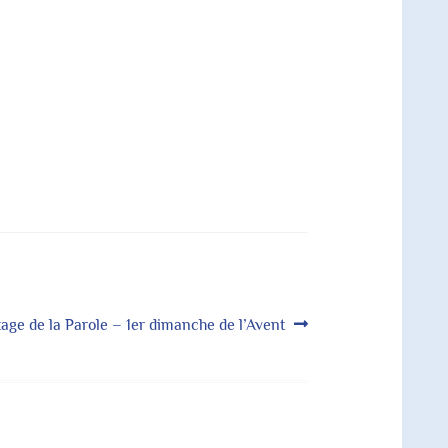
cle
tage de la Parole – 1er dimanche de l’Avent
ant :