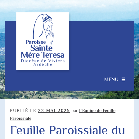
Aller
Aller
à
au
la
contenu
navigation
MENU
Accueil
Ouvrir
Notre Paroisse
PUBLIÉ LE
22 MAI 2025
par
L’Equipe de Feuille
le
Paroissiale
menu
Feuille Paroissiale du
Je souhaite…
enfant