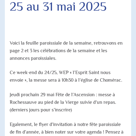
25 au 31 mai 2025
Agenda Paroissial
Horaires des Messes
Jubilé 2025
Voici la feuille paroissiale de la semaine, retrouvons en
page 2 et 3 les célébrations de la semaine et les
annonces paroissiales.
Ce week-end du 24/25, WEP « l’Esprit Saint nous
envoie », la messe sera à 10h30 à l’église de Chomérac.
Jeudi prochain 29 mai Fête de l’Ascension : messe à
Rochessauve au pied de la Vierge suivie d’un repas.
(derniers jours pour s’inscrire)
Egalement, le flyer d’invitation à notre fête paroissiale
de fin d’année, à bien noter sur votre agenda ! Pensez à