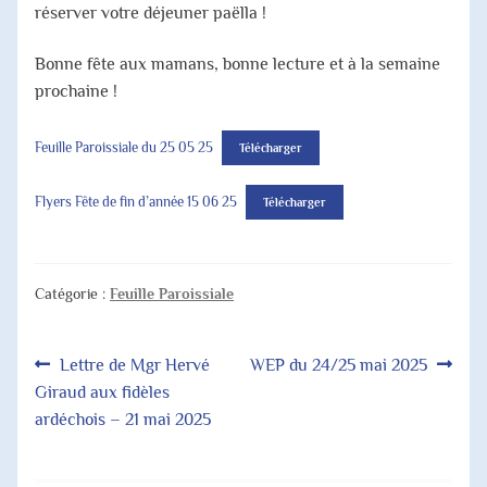
réserver votre déjeuner paëlla !
Bonne fête aux mamans, bonne lecture et à la semaine
prochaine !
Feuille Paroissiale du 25 05 25
Télécharger
Flyers Fête de fin d’année 15 06 25
Télécharger
Catégorie :
Feuille Paroissiale
Navigation
Article
Article
Lettre de Mgr Hervé
WEP du 24/25 mai 2025
précédent :
suivant :
Giraud aux fidèles
de
ardéchois – 21 mai 2025
l’article