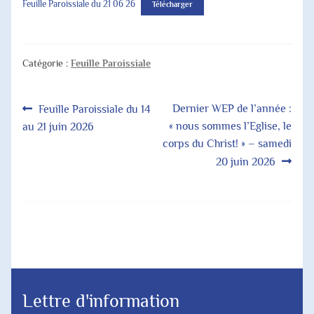
Feuille Paroissiale du 21 06 26
Télécharger
Catégorie :
Feuille Paroissiale
Navigation
Article
Article
Dernier WEP de l’année :
Feuille Paroissiale du 14
précédent :
suivant :
« nous sommes l’Eglise, le
au 21 juin 2026
de
corps du Christ! » – samedi
l’article
20 juin 2026
Lettre d'information