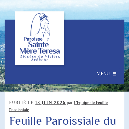
Aller
Aller
à
au
la
contenu
navigation
MENU
Accueil
Ouvrir
Notre Paroisse
PUBLIÉ LE
18 JUIN 2026
par
L’Equipe de Feuille
le
Paroissiale
menu
Feuille Paroissiale du
Je souhaite…
enfant