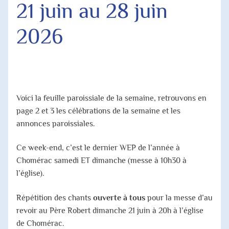
21 juin au 28 juin
Agenda Paroissial
2026
Horaires des Messes
Jubilé 2025
Voici la feuille paroissiale de la semaine, retrouvons en
page 2 et 3 les célébrations de la semaine et les
annonces paroissiales.
Ce week-end, c’est le dernier WEP de l’année à
Chomérac samedi ET dimanche (messe à 10h30 à
l’église).
Répétition des chants
ouverte à tous
pour la messe d’au
revoir au Père Robert dimanche 21 juin à 20h à l’église
de Chomérac.