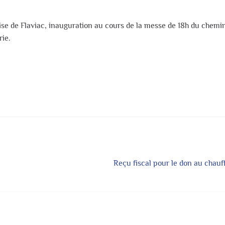
e de Flaviac, inauguration au cours de la messe de 18h du chemin 
rie.
Article
Reçu fiscal pour le don au chauf
suivant :