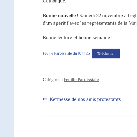
Catholique.
Bonne nouvelle !
Samedi 22 novembre à l’églis
d’un apéritif avec les représentants de la Mai
Bonne lecture et bonne semaine !
Feuille Paroissiale du 16 11 25
Télécharger
Catégorie :
Feuille Paroissiale
Navigation
Article
Kermesse de nos amis protestants
précédent :
de
l’article