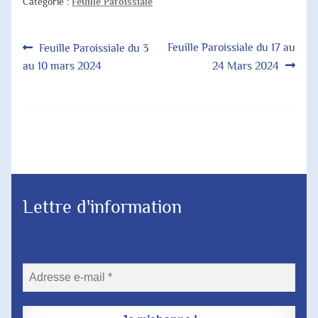
Catégorie :
Feuille Paroissiale
Navigation
Article
Article
Feuille Paroissiale du 17 au
Feuille Paroissiale du 3
précédent :
suivant :
au 10 mars 2024
24 Mars 2024
de
l’article
Lettre d'information