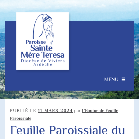
Aller
Aller
à
au
la
contenu
navigation
MENU
Accueil
Ouvrir
Notre Paroisse
PUBLIÉ LE
11 MARS 2024
par
L’Equipe de Feuille
le
Paroissiale
menu
Feuille Paroissiale du
Je souhaite…
enfant