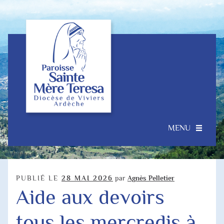
Aller
Aller
à
au
la
contenu
navigation
MENU
Accueil
Ouvrir
Notre Paroisse
PUBLIÉ LE
28 MAI 2026
par
Agnès Pelletier
le
Aide aux devoirs
menu
Je souhaite…
enfant
tous les mercredis à