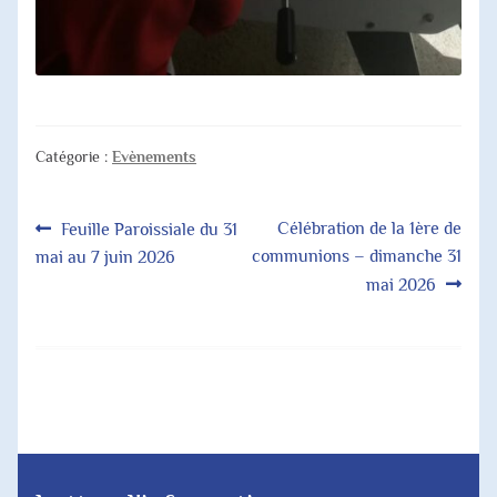
Catégorie :
Evènements
Navigation
Article
Article
Célébration de la 1ère de
Feuille Paroissiale du 31
précédent :
suivant :
communions – dimanche 31
mai au 7 juin 2026
de
mai 2026
l’article