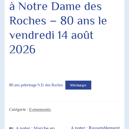
à Notre Dame des
Agenda Paroissial
Roches – 80 ans le
Horaires des Messes
vendredi 14 août
Jubilé 2025
2026
80 ans pelerinage N.D. des Roches
Télécharger
Catégorie :
Evènements
Article
Article
A noter : Rassemblement
A noter : Marche en