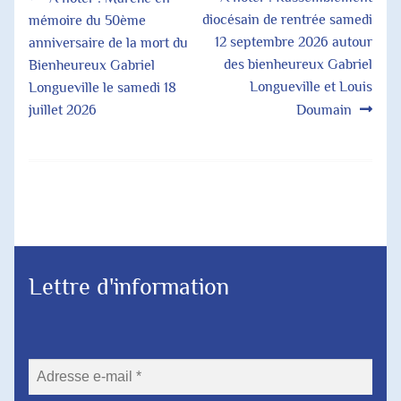
Navigation
précédent :
suivant :
diocésain de rentrée samedi
mémoire du 50ème
de
12 septembre 2026 autour
anniversaire de la mort du
l’article
des bienheureux Gabriel
Bienheureux Gabriel
Longueville et Louis
Longueville le samedi 18
juillet 2026
Doumain
Lettre d'information