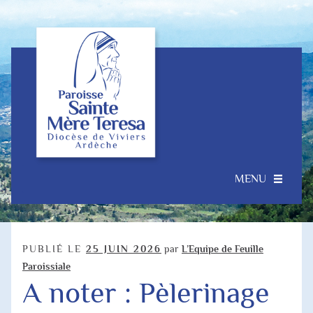
Aller
Aller
à
au
la
contenu
navigation
MENU
Accueil
Ouvrir
Notre Paroisse
PUBLIÉ LE
25 JUIN 2026
par
L’Equipe de Feuille
le
Paroissiale
menu
A noter : Pèlerinage
Je souhaite…
enfant